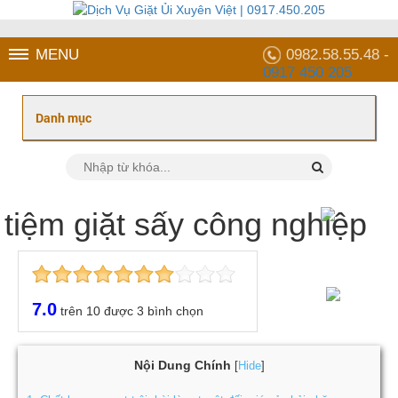
MENU
0982.58.55.48 -
0917 450 205
tiệm giặt sấy công nghiệp
7.0
trên
10
được
3
bình chọn
Nội Dung Chính
Hide
[
]