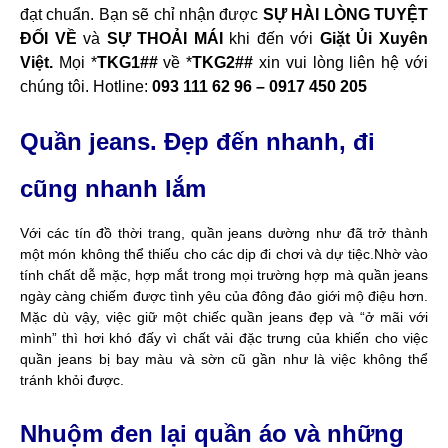
đạt chuẩn. Bạn sẽ chỉ nhận được
SỰ HÀI LÒNG TUYỆT
ĐỐI VỀ
và
SỰ THOẢI MÁI
khi đến với
Giặt Ủi Xuyên
Việt.
Mọi *
TKG1##
về *
TKG2##
xin vui lòng liên hệ với
chúng tôi. Hotline:
093 111 62 96 – 0917 450 205
Quần jeans. Đẹp đến nhanh, đi
cũng nhanh lắm
Với các tín đồ thời trang, quần jeans dường như đã trở thành
một món không thể thiếu cho các dịp đi chơi và dự tiệc.Nhờ vào
tính chất dễ mặc, hợp mắt trong mọi trường hợp mà quần jeans
ngày càng chiếm được tình yêu của đông đảo giới mộ điệu hơn.
Mặc dù vậy, việc giữ một chiếc quần jeans đẹp và “ở mãi với
mình” thì hơi khó đấy vì chất vải đặc trưng của khiến cho việc
quần jeans bị bay màu và sờn cũ gần như là việc không thể
tránh khỏi được.
Nhuộm đen lại quần áo và những