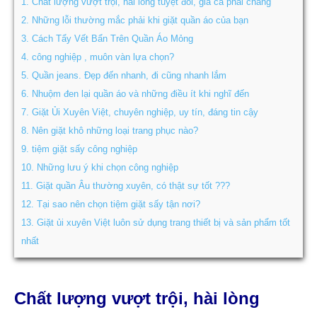
1.
Chất lượng vượt trội, hài lòng tuyệt đối, giá cả phải chăng
2.
Những lỗi thường mắc phải khi giặt quần áo của bạn
3.
Cách Tẩy Vết Bẩn Trên Quần Áo Mỏng
4.
công nghiệp , muôn vàn lựa chọn?
5.
Quần jeans. Đẹp đến nhanh, đi cũng nhanh lắm
6.
Nhuộm đen lại quần áo và những điều ít khi nghĩ đến
7.
Giặt Ủi Xuyên Việt, chuyên nghiệp, uy tín, đáng tin cậy
8.
Nên giặt khô những loại trang phục nào?
9.
tiệm giặt sấy công nghiệp
10.
Những lưu ý khi chọn công nghiệp
11.
Giặt quần Âu thường xuyên, có thật sự tốt ???
12.
Tại sao nên chọn tiệm giặt sấy tận nơi?
13.
Giặt ủi xuyên Việt luôn sử dụng trang thiết bị và sản phẩm tốt
nhất
Chất lượng vượt trội, hài lòng