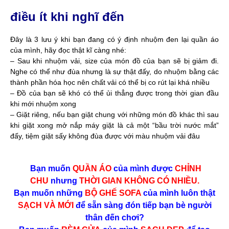
điều ít khi nghĩ đến
Đây là 3 lưu ý khi bạn đang có ý định nhuộm đen lại quần áo
của mình, hãy đọc thật kĩ càng nhé:
– Sau khi nhuộm vải, size của món đồ của bạn sẽ bị giảm đi.
Nghe có thể như đùa nhưng là sự thật đấy, do nhuộm bằng các
thành phần hóa học nên chất vải có thể bị co rút lại khá nhiều
– Đồ của bạn sẽ khó có thể ủi thẳng được trong thời gian đầu
khi mới nhuộm xong
– Giặt riêng, nếu bạn giặt chung với những món đồ khác thì sau
khi giặt xong mở nắp máy giặt là cả một “bầu trời nước mắt”
đấy, tiệm giặt sấy không đùa được với màu nhuộm vải đâu
Bạn muốn
QUẦN ÁO
của mình được
CHỈNH
CHU
nhưng
THỜI GIAN KHÔNG CÓ NHIỀU.
Bạn muốn những
BỘ GHẾ SOFA
của mình luôn thật
SẠCH VÀ MỚI
để sẵn sàng đón tiếp bạn bè người
thân đến chơi?