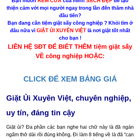
Bạn muốn
RÈM CỬA
của mình
SẠCH ĐẸP
để tạo
thiện cảm với mọi người ngay trong lần đến thăm nhà
đầu tiên?
Bạn đang cần tiệm giặt sấy công nghiệp ? Khỏi tìm ở
đâu nữa vì
GIẶT ỦI XUYÊN VIỆT
là nơi giặt tốt nhất
cho bạn !
LIÊN HỆ SĐT ĐỂ BIẾT THÊM tiệm giặt sấy
VỀ công nghiệp HOẶC:
CLICK ĐỂ XEM BẢNG GIÁ
Giặt Ủi Xuyên Việt, chuyên nghiệp,
uy tín, đáng tin cậy
Giặt ủi? Đa phần các bạn nghe hai chữ này là đã ngán
ngẩm thở dài rồi đúng không. Đi làm 8 tiếng về là đã “cạn